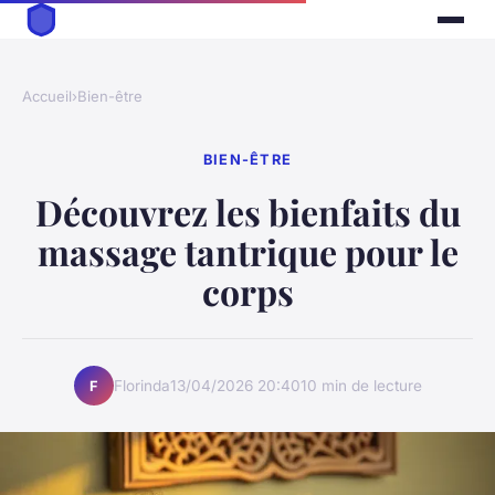
Accueil
›
Bien-être
BIEN-ÊTRE
Découvrez les bienfaits du
massage tantrique pour le
corps
Florinda
13/04/2026 20:40
10 min de lecture
F