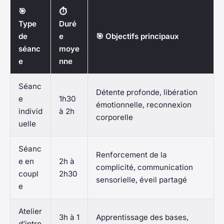
🎯
⏱️
Type
Duré
de
e
🎯 Objectifs principaux
séanc
moye
e
nne
Séanc
Détente profonde, libération
e
1h30
émotionnelle, reconnexion
individ
à 2h
corporelle
uelle
Séanc
Renforcement de la
e en
2h à
complicité, communication
coupl
2h30
sensorielle, éveil partagé
e
Atelier
3h à 1
Apprentissage des bases,
d’intro