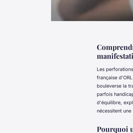
Comprendre
manifestat
Les perforation
française d'ORL 
bouleverse la tr
parfois handica
d'équilibre, exp
nécessitent une 
Pourquoi u