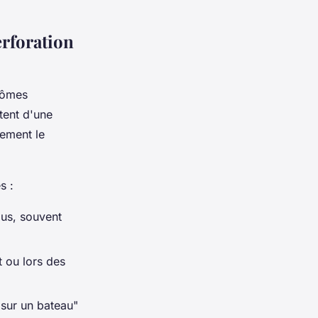
erforation
tômes
ltent d'une
tement le
s :
ous, souvent
t ou lors des
 sur un bateau"