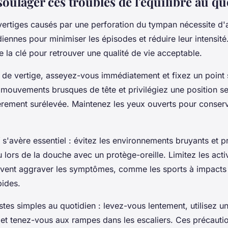
ulager ces troubles de l'équilibre au qu
vertiges causés par une perforation du tympan nécessite d'
iennes pour minimiser les épisodes et réduire leur intensité
e la clé pour retrouver une qualité de vie acceptable.
e de vertige, asseyez-vous immédiatement et fixez un point 
s mouvements brusques de tête et privilégiez une position s
gèrement surélevée. Maintenez les yeux ouverts pour conser
s'avère essentiel : évitez les environnements bruyants et pr
u lors de la douche avec un protège-oreille. Limitez les acti
uvent aggraver les symptômes, comme les sports à impacts 
ides.
es simples au quotidien : levez-vous lentement, utilisez un
t, et tenez-vous aux rampes dans les escaliers. Ces précauti