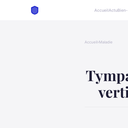
Accueil
Actu
Bien-
Accueil
›
Maladie
Tympa
vert