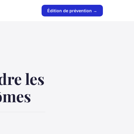
Édition de prévention →
re les
tômes