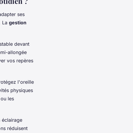
otidien ?
adapter ses
. La
gestion
stable devant
emi-allongée
ver vos repères
otégez l'oreille
vités physiques
ou les
 éclairage
ons réduisent