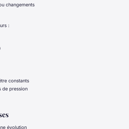
 ou changements
urs :
)
être constants
s de pression
ses
ne évolution