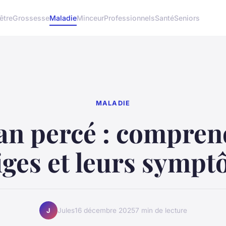
être
Grossesse
Maladie
Minceur
Professionnels
Santé
Seniors
MALADIE
n percé : comprend
iges et leurs symp
Jules
16 décembre 2025
7 min de lecture
J