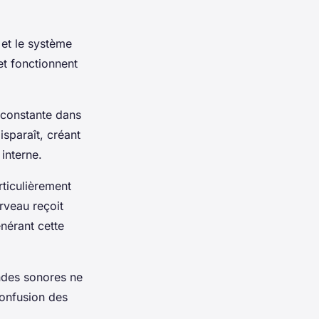
 et le système
 et fonctionnent
 constante dans
isparaît, créant
 interne.
rticulièrement
rveau reçoit
énérant cette
ndes sonores ne
confusion des