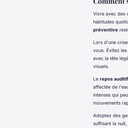
Comment so
Vivre avec des 
habitudes quotid
préventive
rest
Lors d'une cris
vous. Évitez le
avec la tête lé
visuels.
Le
repos auditif
affectée de l'ea
intenses qui pe
mouvements rap
Adoptez des gest
suffisant la nui