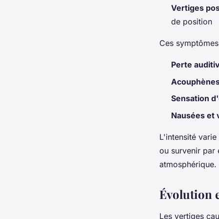
Vertiges pos
de position
Ces symptômes 
Perte auditi
Acouphène
Sensation d'
Nausées et
L'intensité vari
ou survenir par
atmosphérique.
Évolution 
Les vertiges ca